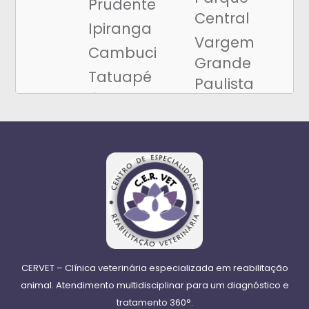
Prudente
Central
Ipiranga
Vargem
Cambuci
Grande
Tatuapé
Paulista
Água Rasa
Centro de
Penha
Vargem
(Animal
Grande
Prime)
Itapevi
Vila Matilde
Centro de
Vila
Itapevi
Esperança
Amador
Artur Alvim
Bueno
CERVET – Clínica veterinária especializada em reabilitação
Cangaíba
Jandira
animal. Atendimento multidisciplinar para um diagnóstico e
tratamento 360°.
Ermelino