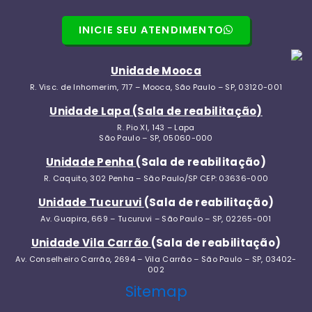
Centro de
Matarazzo
Jandira
INICIE SEU ATENDIMENTO
Vila Ré
Indaiatuba
Vila
Centro de
Unidade Mooca
Formosa
R. Visc. de Inhomerim, 717 – Mooca, São Paulo – SP, 03120-001
Indaiatuba
Tucuruvi
Unidade Lapa (Sala de reabilitação)
Jardim
R. Pio XI, 143 – Lapa
(Vet
Morada do
São Paulo – SP, 05060-000
Popular)
Sol
Unidade Penha
(Sala de reabilitação)
Santana
R. Caquito, 302 Penha – São Paulo/SP CEP: 03636-000
Itu
Vila
Unidade Tucuruvi
(Sala de reabilitação)
Centro de
Av. Guapira, 669 – Tucuruvi – São Paulo – SP, 02265-001
Guilherme
Itu
Unidade Vila Carrão
(Sala de reabilitação)
Jardim São
Vila Nova
Av. Conselheiro Carrão, 2694 – Vila Carrão – São Paulo – SP, 03402-
Paulo
002
Salto
Sitemap
Parada
Centro de