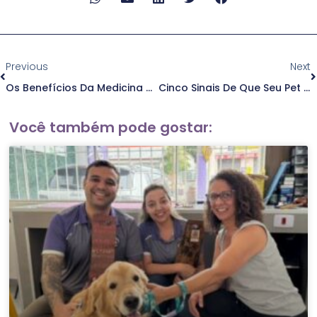
Anterior
P
Previous
Next
Os Benefícios Da Medicina Veterinária Integrativa Para Seu Pet
Cinco Sinais De Que Seu Pet Precisa De Atendimento Veterinário Especializado
Você também pode gostar: