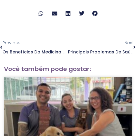
Anterior
P
Previous
Next
Os Benefícios Da Medicina Veterinária Integrativa Para O Bem-Estar Dos Animais
Principais Problemas De Saúde Em Cães E Gatos: Como Identificá-Los
Você também pode gostar: