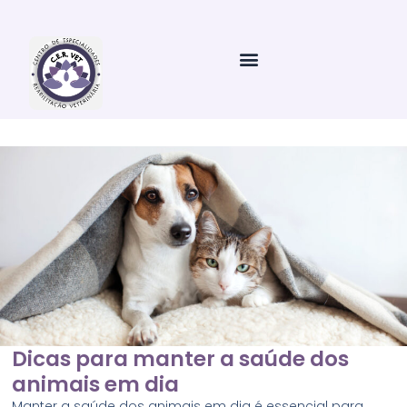
Ir
para
o
conteúdo
Dicas para manter a saúde dos
animais em dia
Manter a saúde dos animais em dia é essencial para