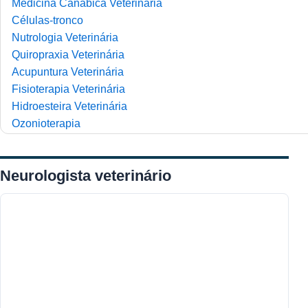
Medicina Canábica Veterinária
Células-tronco
Nutrologia Veterinária
Quiropraxia Veterinária
Acupuntura Veterinária
Fisioterapia Veterinária
Hidroesteira Veterinária
Ozonioterapia
Alergologia
Cardiologia
Neurologista veterinário
Dermatologia
Endocrinologia
Gastroenterologia
Hematologia
Silvestres e Exóticos
Neurologia
Odontologia
Oftalmologia