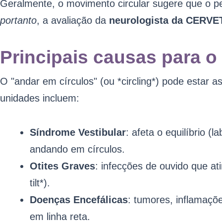
Geralmente, o movimento circular sugere que o p
portanto
, a avaliação da
neurologista da CERVE
Principais causas para o
O "andar em círculos" (ou *circling*) pode estar a
unidades incluem:
Síndrome Vestibular
: afeta o equilíbrio (l
andando em círculos.
Otites Graves
: infecções de ouvido que at
tilt*).
Doenças Encefálicas
: tumores, inflamaç
em linha reta.