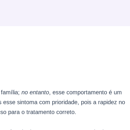
a
p
p
 família;
no entanto
, esse comportamento é um
s esse sintoma com prioridade, pois a rapidez no
so para o tratamento correto.