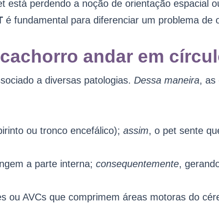
et está perdendo a noção de orientação espacial 
T
é fundamental para diferenciar um problema de o
 cachorro andar em círcu
ssociado a diversas patologias.
Dessa maneira
, as
abirinto ou tronco encefálico);
assim
, o pet sente qu
ingem a parte interna;
consequentemente
, gerand
ões ou AVCs que comprimem áreas motoras do cér