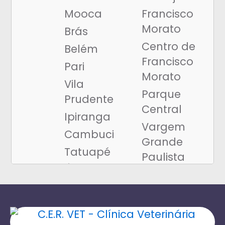
Cão Idoso
Mooca
Francisco
Aceita Petlove
Morato
Brás
Cachorro Mancando
Centro de
Belém
Clínica Petlove
Francisco
Pari
Dermatologista
Morato
Vila
Acupuntura Petlove
Parque
Prudente
Hidroterapia
Central
Ipiranga
Reabilitação Ortopédica
Vargem
Cambuci
Acupuntura em Cães
Grande
Tatuapé
Neurologista
Paulista
Água Rasa
Fisioterapia Ortopédica
Centro de
Penha
Tratamento Hidroesteira
Vargem
(Animal
Ortopedista
Grande
Prime)
Pós-cirúrgica
Itapevi