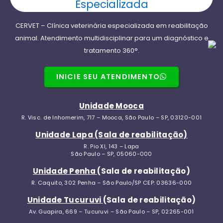
Vila Matilde
Acupuntura Veterinária
Centro de
Vila
CERVET – Clínica veterinária especializada em reabilitação
Veterinário Reabilitação
Itapevi
animal. Atendimento multidisciplinar para um diagnóstico e
Esperança
Unidade Mooca
Amador
tratamento 360°.
Artur Alvim
Unidade Penha
Bueno
Cangaíba
Convulsão — causas
INICIE SEU ATENDIMENTO
Jandira
Neuro Mooca
Ermelino
Centro de
Unidade Mooca
Matarazzo
Identificar convulsão
Jandira
R. Visc. de Inhomerim, 717 – Mooca, São Paulo – SP, 03120-001
Vila Ré
Cachorro com convulsão
Indaiatuba
Unidade Lapa (Sala de reabilitação)
Reabilitação Neurológica
Vila
Centro de
R. Pio XI, 143 – Lapa
São Paulo – SP, 05060-000
Formosa
Neuro para Cães
Indaiatuba
Unidade Penha
(Sala de reabilitação)
Neurologia Veterinária
Tucuruvi
Jardim
R. Caquito, 302 Penha – São Paulo/SP CEP: 03636-000
(Vet
Morada do
Unidade Tucuruvi
(Sala de reabilitação)
Popular)
Sol
Av. Guapira, 669 – Tucuruvi – São Paulo – SP, 02265-001