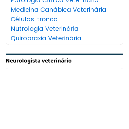
Patologia Clínica Veterinária
Medicina Canábica Veterinária
Células-tronco
Nutrologia Veterinária
Quiropraxia Veterinária
Acupuntura Veterinária
Fisioterapia Veterinária
Neurologista veterinário
Hidroesteira Veterinária
Ozonioterapia
Alergologia
Cardiologia
Dermatologia
Endocrinologia
Gastroenterologia