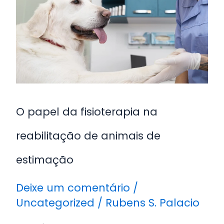
fisioterapia
na
reabilitação
de
animais
de
estimação
O papel da fisioterapia na
reabilitação de animais de
estimação
Deixe um comentário
/
Uncategorized
/
Rubens S. Palacio