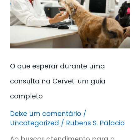
durante
uma
consulta
na
Cervet:
um
guia
O que esperar durante uma
completo
consulta na Cervet: um guia
completo
Deixe um comentário
/
Uncategorized
/
Rubens S. Palacio
Ao buscar atendimento para o