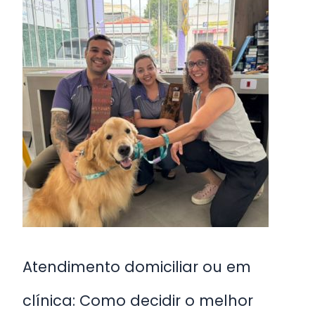
domiciliar
ou
em
clínica:
Como
decidir
o
melhor
caminho
para
a
reabilitação
do
Atendimento domiciliar ou em
seu
clínica: Como decidir o melhor
animal?