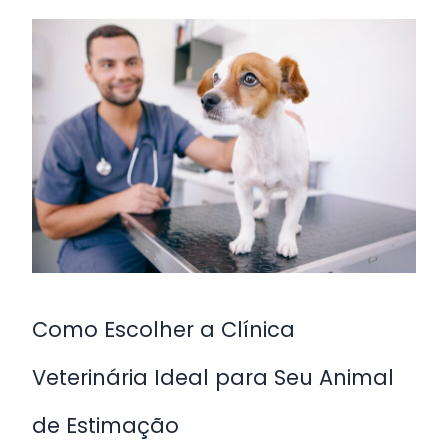
Como
Escolher
a
Clínica
Veterinária
Ideal
para
Seu
Animal
de
Como Escolher a Clínica
Estimação
Veterinária Ideal para Seu Animal
de Estimação