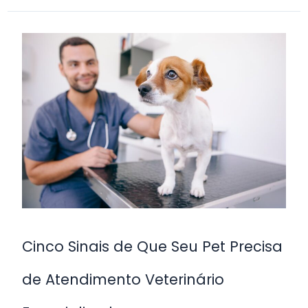
Cinco
Sinais
de
Que
Seu
Pet
Precisa
de
Atendimento
Veterinário
Cinco Sinais de Que Seu Pet Precisa
Especializado
de Atendimento Veterinário