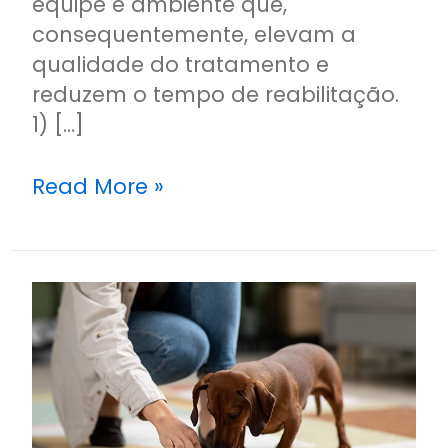
equipe e ambiente que,
consequentemente, elevam a
qualidade do tratamento e
reduzem o tempo de reabilitação.
1) […]
Read More »
Entenda
a
importância
da
nutrição
na