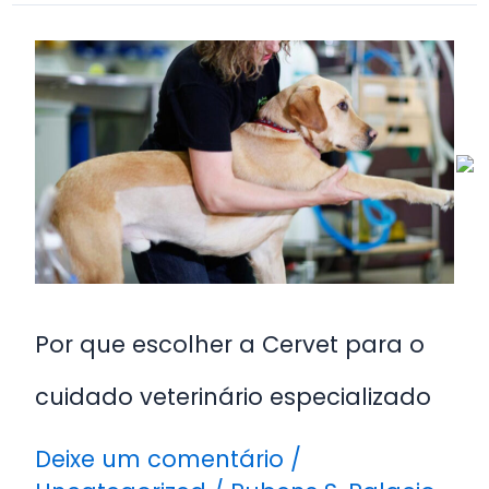
Por
que
escolher
a
Cervet
para
o
cuidado
veterinário
Por que escolher a Cervet para o
especializado
cuidado veterinário especializado
Deixe um comentário
/