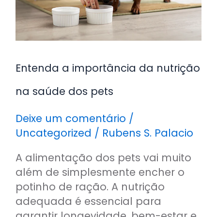
saúde
dos
pets
Entenda a importância da nutrição
na saúde dos pets
Deixe um comentário
/
Uncategorized
/
Rubens S. Palacio
A alimentação dos pets vai muito
além de simplesmente encher o
potinho de ração. A nutrição
adequada é essencial para
garantir longevidade, bem-estar e