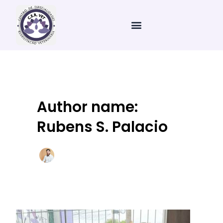
Ir
Paginação
para
de
o
post
conteúdo
Author name:
Rubens S. Palacio
Atendimento