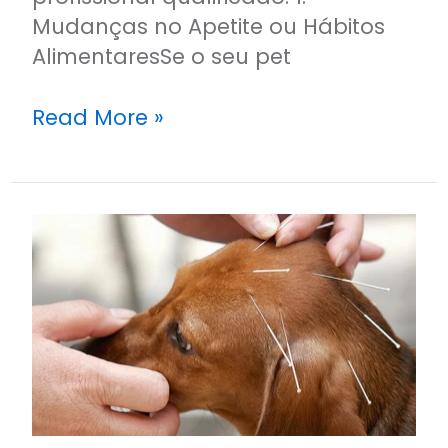
Mudanças no Apetite ou Hábitos
AlimentaresSe o seu pet
Read More »
O
Que
é
Acupuntura
Veterinária
e
Como
Pode